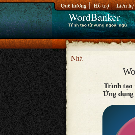
Quê hương
Hỗ trợ
Liên hệ
WordBanker
Trình tạo từ vựng ngoại ngữ
Nhà
Wo
Trình tạo
Ứng dụng 