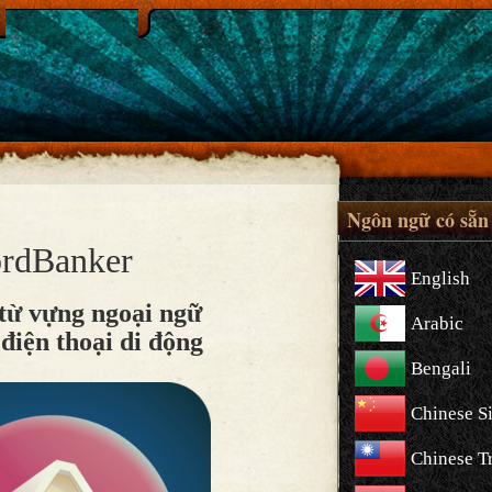
Ngôn ngữ có sẵn
rdBanker
English
 từ vựng ngoại ngữ
Arabic
điện thoại di động
Bengali
Chinese S
Chinese Tr