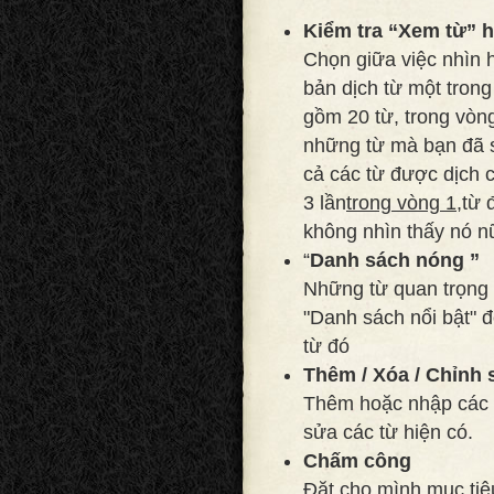
Kiểm tra “Xem từ” 
Chọn giữa việc nhìn 
bản dịch từ một trong
gồm 20 từ, trong vòng
những từ mà bạn đã sa
cả các từ được dịch 
3 lần
trong vòng 1,
từ 
không nhìn thấy nó n
“
Danh sách nóng ”
Những từ quan trọng 
"Danh sách nổi bật" đ
từ đó
Thêm / Xóa / Chỉnh 
Thêm hoặc nhập các t
sửa các từ hiện có.
Chấm công
Đặt cho mình mục tiê