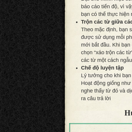
báo cáo tiến độ, vì v
bạn có thể thực hiện 
Trộn các từ giữa cá
Theo mặc định, bạn s
được sử dụng mỗi phi
mới bắt đầu. Khi bạn 
chọn “xáo trộn các từ
các từ một cách ngẫu
Chế độ luyện tập
Lý tưởng cho khi bạn 
Hoạt động giống như 
nghe thấy từ đó và d
ra câu trả lời
H