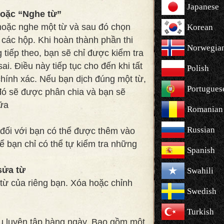
Japanese
hoặc “Nghe từ”
hoặc nghe một từ và sau đó chọn
Korean
 các hộp. Khi hoàn thành phần thi
Norwegia
 tiếp theo, bạn sẽ chỉ được kiểm tra
i. Điều này tiếp tục cho đến khi tất
Polish
chính xác. Nếu bạn dịch đúng một từ,
Portugues
đó sẽ được phân chia và bạn sẽ
ữa
Romanian
Russian
đối với bạn có thể được thêm vào
ể bạn chỉ có thể tự kiểm tra những
Spanish
sửa từ
Swahili
ừ của riêng bạn. Xóa hoặc chỉnh
Swedish
Turkish
u luyện tập hàng ngày. Bao gồm một