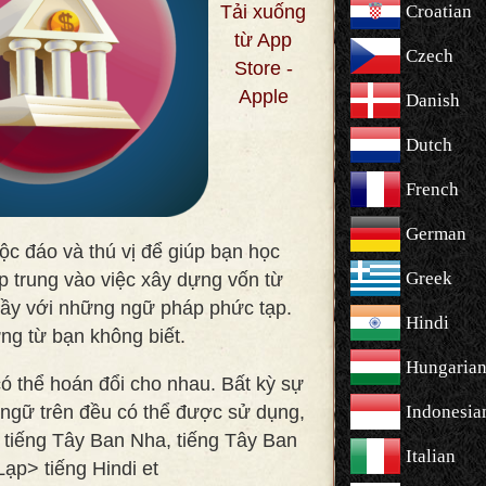
Tải xuống
Croatian
từ App
Czech
Store -
Apple
Danish
Dutch
French
German
c đáo và thú vị để giúp bạn học
Greek
 trung vào việc xây dựng vốn từ
lầy với những ngữ pháp phức tạp.
Hindi
ng từ bạn không biết
.
Hungaria
ó thể hoán đổi cho nhau. Bất kỳ sự
ngữ trên đều có thể được sử dụng,
Indonesia
 tiếng Tây Ban Nha, tiếng Tây Ban
Italian
ạp> tiếng Hindi et