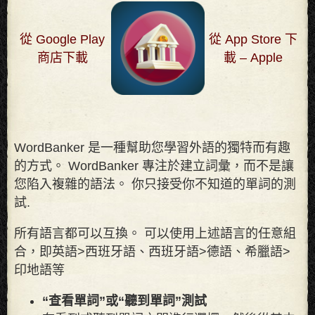
從 Google Play
從 App Store 下
商店下載
載 – Apple
WordBanker 是一種幫助您學習外語的獨特而有趣
的方式。 WordBanker 專注於建立詞彙，而不是讓
您陷入複雜的語法。 你只接受你不知道的單詞的測
試
.
所有語言都可以互換。 可以使用上述語言的任意組
合，即英語>西班牙語、西班牙語>德語、希臘語>
印地語等
“查看單詞”或“聽到單詞”測試