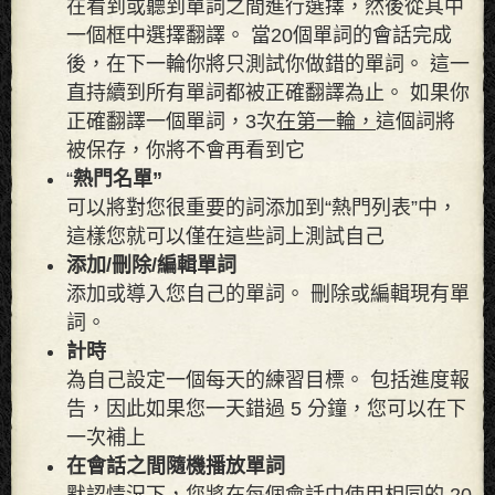
在看到或聽到單詞之間進行選擇，然後從其中
一個框中選擇翻譯。 當20個單詞的會話完成
後，在下一輪你將只測試你做錯的單詞。 這一
直持續到所有單詞都被正確翻譯為止。 如果你
正確翻譯一個單詞，3次
在第一輪，
這個詞將
被保存，你將不會再看到它
“
熱門名單”
可以將對您很重要的詞添加到“熱門列表”中，
這樣您就可以僅在這些詞上測試自己
添加/刪除/編輯單詞
添加或導入您自己的單詞。 刪除或編輯現有單
詞。
計時
為自己設定一個每天的練習目標。 包括進度報
告，因此如果您一天錯過 5 分鐘，您可以在下
一次補上
在會話之間隨機播放單詞
默認情況下，您將在每個會話中使用相同的 20