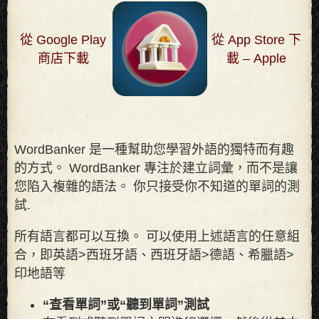
從 Google Play
從 App Store 下
商店下載
載 – Apple
WordBanker 是一種幫助您學習外語的獨特而有趣
的方式。 WordBanker 專注於建立詞彙，而不是讓
您陷入複雜的語法。 你只接受你不知道的單詞的測
試
.
所有語言都可以互換。 可以使用上述語言的任意組
合，即英語>西班牙語、西班牙語>德語、希臘語>
印地語等
“查看單詞”或“聽到單詞”測試