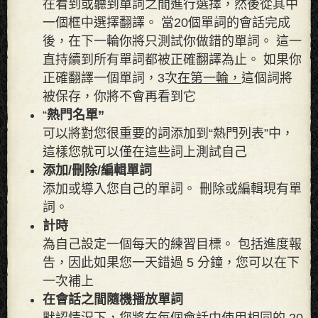
在看到或聽到單詞之間進行選擇，然後從其中
一個框中選擇翻譯。 當20個單詞的會話完成
後，在下一輪你將只測試你做錯的單詞。 這一
直持續到所有單詞都被正確翻譯為止。 如果你
正確翻譯一個單詞，3次
在第一輪，
這個詞將
被保存，你將不會再看到它
“
熱門名單”
可以將對您很重要的詞添加到“熱門列表”中，
這樣您就可以僅在這些詞上測試自己
添加/刪除/編輯單詞
添加或導入您自己的單詞。 刪除或編輯現有單
詞。
計時
為自己設定一個每天的練習目標。 包括進度報
告，因此如果您一天錯過 5 分鐘，您可以在下
一次補上
在會話之間隨機播放單詞
默認情況下，您將在每個會話中使用相同的 20