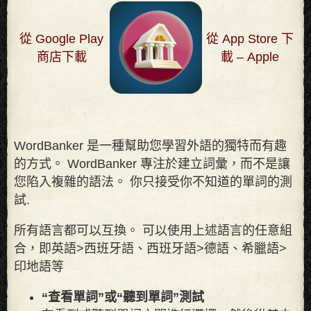
從 Google Play
從 App Store 下
商店下載
載 – Apple
WordBanker 是一種幫助您學習外語的獨特而有趣
的方式。 WordBanker 專注於建立詞彙，而不是讓
您陷入複雜的語法。 你只接受你不知道的單詞的測
試
.
所有語言都可以互換。 可以使用上述語言的任意組
合，即英語>西班牙語、西班牙語>德語、希臘語>
印地語等
“查看單詞”或“聽到單詞”測試