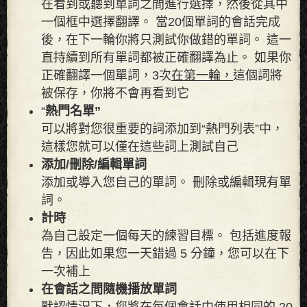
在看到或聽到單詞之間進行選擇，然後從其中
一個框中選擇翻譯。 當20個單詞的會話完成
後，在下一輪你將只測試你做錯的單詞。 這一
直持續到所有單詞都被正確翻譯為止。 如果你
正確翻譯一個單詞，3次
在第一輪，
這個詞將
被保存，你將不會再看到它
“
熱門名單”
可以將對您很重要的詞添加到“熱門列表”中，
這樣您就可以僅在這些詞上測試自己
添加/刪除/編輯單詞
添加或導入您自己的單詞。 刪除或編輯現有單
詞。
計時
為自己設定一個每天的練習目標。 包括進度報
告，因此如果您一天錯過 5 分鐘，您可以在下
一次補上
在會話之間隨機播放單詞
默認情況下，您將在每個會話中使用相同的 20