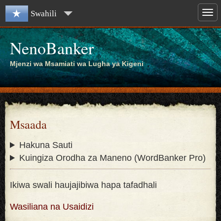
Swahili
NenoBanker
Mjenzi wa Msamiati wa Lugha ya Kigeni
Msaada
Hakuna Sauti
Kuingiza Orodha za Maneno (WordBanker Pro)
Ikiwa swali haujajibiwa hapa tafadhali
Wasiliana na Usaidizi